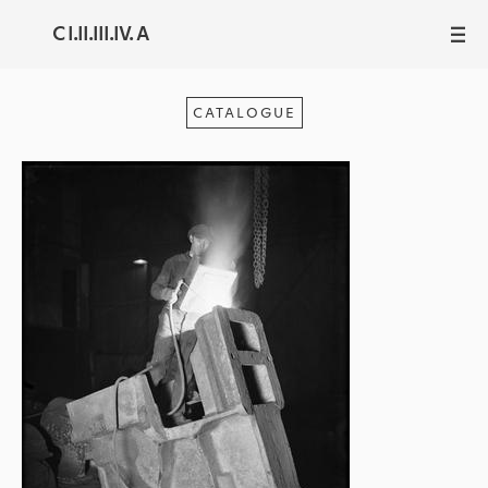
C I.II.III.IV. A
III
CATALOGUE