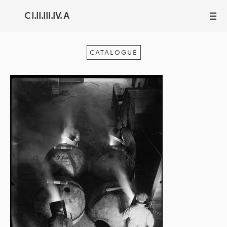
C I.II.III.IV. A
III
CATALOGUE