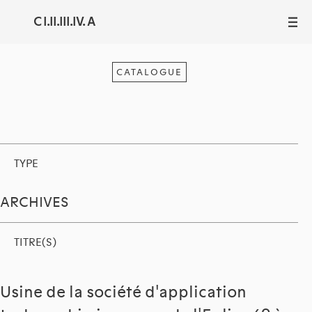
C I.II.III.IV. A
III
CATALOGUE
TYPE
ARCHIVES
TITRE(S)
Usine de la société d'application