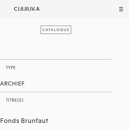
C I.II.III.IV. A
III
CATALOGUS
TYPE
ARCHIEF
TITRE(S)
Fonds Brunfaut