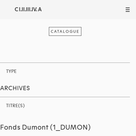
C I.II.III.IV. A
III
CATALOGUE
TYPE
ARCHIVES
TITRE(S)
Fonds Dumont (1_DUMON)