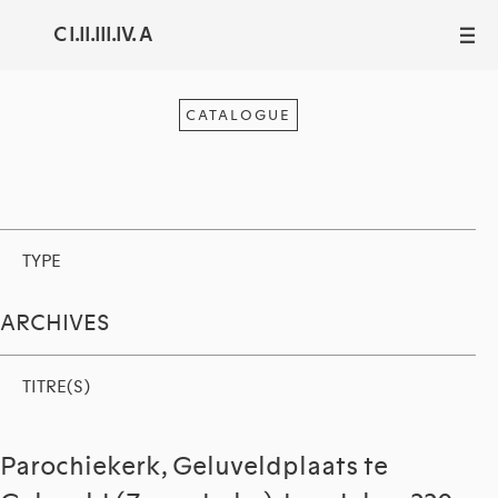
C I.II.III.IV. A
III
CATALOGUE
TYPE
ARCHIVES
TITRE(S)
Parochiekerk, Geluveldplaats te