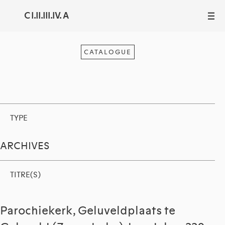
C I.II.III.IV. A
III
CATALOGUE
TYPE
ARCHIVES
TITRE(S)
Parochiekerk, Geluveldplaats te