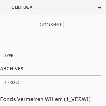
C I.II.III.IV. A
III
CATALOGUE
TYPE
ARCHIVES
TITRE(S)
Fonds Vermeiren Willem (1_VERWI)