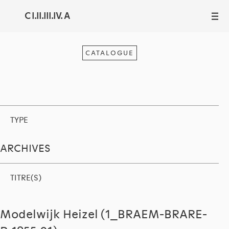
C I.II.III.IV. A
III
CATALOGUE
TYPE
ARCHIVES
TITRE(S)
Modelwijk Heizel (1_BRAEM-BRARE-