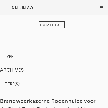
C I.II.III.IV. A
III
CATALOGUE
TYPE
ARCHIVES
TITRE(S)
Brandweerkazerne Rodenhuize voor