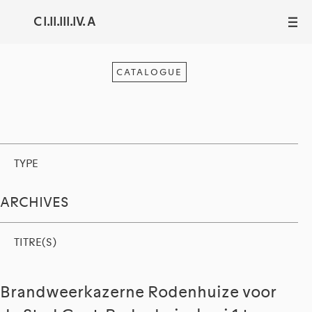
C I.II.III.IV. A
III
CATALOGUE
TYPE
ARCHIVES
TITRE(S)
Brandweerkazerne Rodenhuize voor