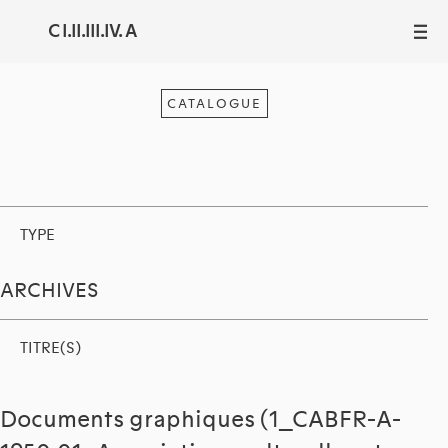
C I.II.III.IV. A
III
CATALOGUE
TYPE
ARCHIVES
TITRE(S)
Documents graphiques (1_CABFR-A-