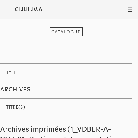
C I.II.III.IV. A
III
CATALOGUE
TYPE
ARCHIVES
TITRE(S)
Archives imprimées (1_VDBER-A-