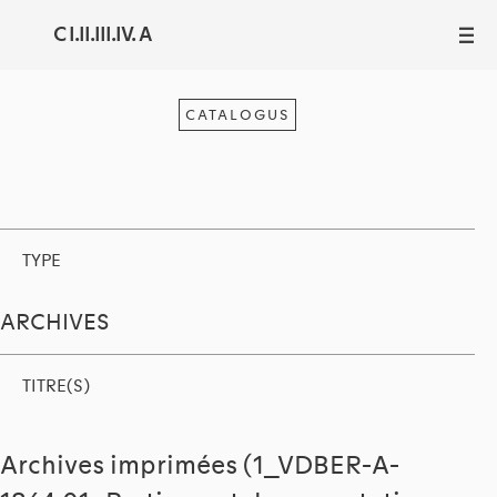
C I.II.III.IV. A
III
CATALOGUS
TYPE
ARCHIVES
TITRE(S)
Archives imprimées (1_VDBER-A-