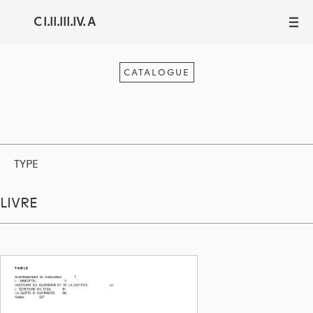
C I.II.III.IV. A
III
CATALOGUE
TYPE
LIVRE