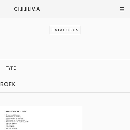
C I.II.III.IV. A
III
CATALOGUS
TYPE
BOEK