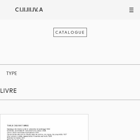
C I.II.III.IV. A
III
CATALOGUE
TYPE
LIVRE