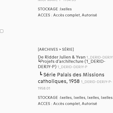
STOCKAGE :Ixelles
ACCES : Accès complet, Autorisé
[ARCHIVES > SÉRIE]
De Ridder Julien & Yvan
1_DERID-DERJY
Projets d'architecture (1_DERID-
┗
DERJY-P)
1_DERID-DERJY-P
┗
Série Palais des Missions
catholiques, 1958
1_DERID-DERJY-P-
1958.01
STOCKAGE :Ixelles, Ixelles, Ixelles, Ixelles
ACCES : Accès complet, Autorisé