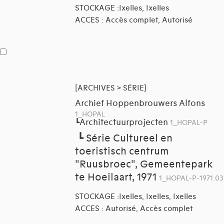
STOCKAGE :Ixelles, Ixelles
ACCES : Accès complet, Autorisé
[ARCHIVES > SÉRIE]
Archief Hoppenbrouwers Alfons
1_HOPAL
Architectuurprojecten
┗
1_HOPAL-P
┗
Série Cultureel en
toeristisch centrum
"Ruusbroec", Gemeentepark
te Hoeilaart, 1971
1_HOPAL-P-1971.03
STOCKAGE :Ixelles, Ixelles, Ixelles
ACCES : Autorisé, Accès complet