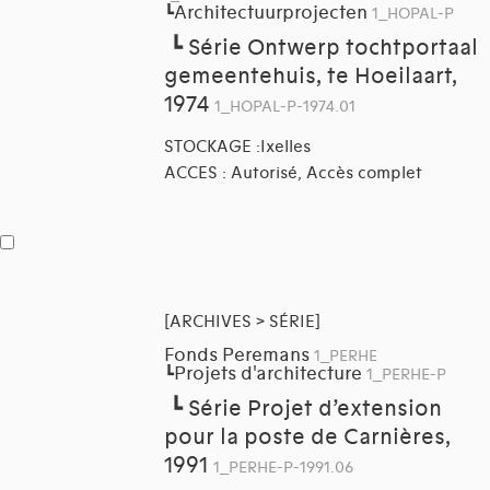
Architectuurprojecten
┗
1_HOPAL-P
┗
Série Ontwerp tochtportaal
gemeentehuis, te Hoeilaart,
1974
1_HOPAL-P-1974.01
STOCKAGE :Ixelles
ACCES : Autorisé, Accès complet
[ARCHIVES > SÉRIE]
Fonds Peremans
1_PERHE
Projets d'architecture
┗
1_PERHE-P
┗
Série Projet d’extension
pour la poste de Carnières,
1991
1_PERHE-P-1991.06