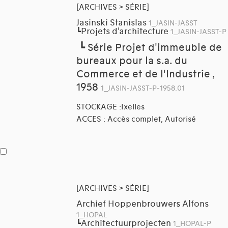
[ARCHIVES > SÉRIE]
Jasinski Stanislas
1_JASIN-JASST
Projets d'architecture
┗
1_JASIN-JASST-P
┗
Série Projet d'immeuble de
bureaux pour la s.a. du
Commerce et de l'Industrie ,
1958
1_JASIN-JASST-P-1958.01
STOCKAGE :Ixelles
ACCES : Accès complet, Autorisé
[ARCHIVES > SÉRIE]
Archief Hoppenbrouwers Alfons
1_HOPAL
Architectuurprojecten
┗
1_HOPAL-P