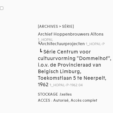
[ARCHIVES > SÉRIE]
Archief Hoppenbrouwers Alfons
1_HOPAL
Architectuurprojecten
┗
1_HOPAL-P
┗
Série Centrum voor
cultuurvorming "Dommelhof",
i.o.v. de Provincieraad van
Belgisch Limburg,
Toekomstlaan 5 te Neerpelt,
1962
1_HOPAL-P-1962.04
STOCKAGE :Ixelles
ACCES : Autorisé, Accès complet