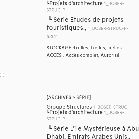
Projets d'architecture
┗
1_BOSER-
STRUC-P
┗
Série Etudes de projets
touristiques.,
1_BOSER-STRUC-P-
n.d.11
STOCKAGE :Ixelles, Ixelles, Ixelles
ACCES : Accès complet, Autorisé
[ARCHIVES > SÉRIE]
Groupe Structures
1_BOSER-STRUC
Projets d'architecture
┗
1_BOSER-
STRUC-P
┗
Série L'ile Mystérieuse à Abu
Dhabi, Emirats Arabes Unis.,