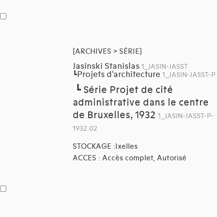
[ARCHIVES > SÉRIE]
Jasinski Stanislas
1_JASIN-JASST
Projets d'architecture
┗
1_JASIN-JASST-P
┗
Série Projet de cité
administrative dans le centre
de Bruxelles, 1932
1_JASIN-JASST-P-
1932.02
STOCKAGE :Ixelles
ACCES : Accès complet, Autorisé