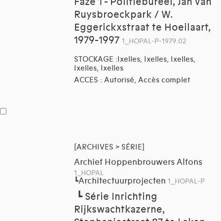
Faze 1 - Politiebureel, Jan van
Ruysbroeckpark / W.
Eggerickxstraat te Hoeilaart,
1979-1997
1_HOPAL-P-1979.02
STOCKAGE :Ixelles, Ixelles, Ixelles,
Ixelles, Ixelles
ACCES : Autorisé, Accès complet
[ARCHIVES > SÉRIE]
Archief Hoppenbrouwers Alfons
1_HOPAL
Architectuurprojecten
┗
1_HOPAL-P
┗
Série Inrichting
Rijkswachtkazerne,