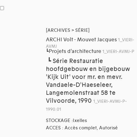
[ARCHIVES > SÉRIE]
ARCHI Volt - Mouvet Jacques
1_VIERI-
AVMJ
Projets d'architecture
┗
1_VIERI-AVMJ-P
┗
Série Restauratie
hoofdgebouw en bijgebouw
'Kijk Uit' voor mr. en mevr.
Vandaele-D'Haeseleer,
Langemolenstraat 58 te
Vilvoorde, 1990
1_VIERI-AVMJ-P-
1990.01
STOCKAGE :Ixelles
ACCES : Accès complet, Autorisé