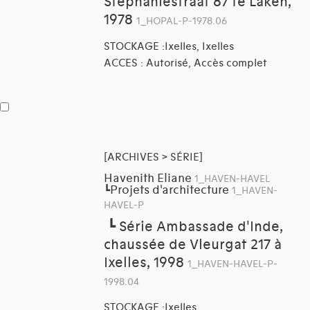
Stephaniestraat 87 te Laken,
1978
1_HOPAL-P-1978.06
STOCKAGE :Ixelles, Ixelles
ACCES : Autorisé, Accès complet
[ARCHIVES > SÉRIE]
Havenith Eliane
1_HAVEN-HAVEL
Projets d'architecture
┗
1_HAVEN-
HAVEL-P
┗
Série Ambassade d'Inde,
chaussée de Vleurgat 217 à
Ixelles, 1998
1_HAVEN-HAVEL-P-
1998.04
STOCKAGE :Ixelles