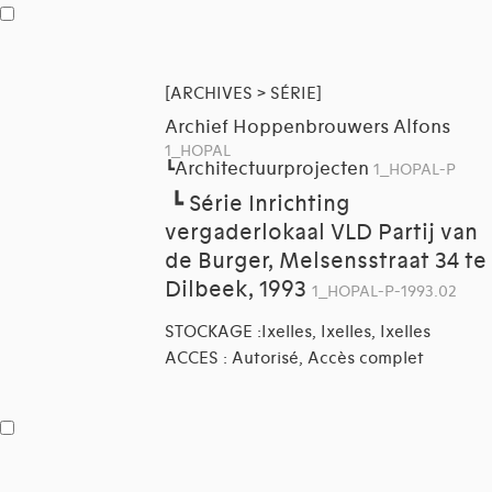
[ARCHIVES > SÉRIE]
Archief Hoppenbrouwers Alfons
1_HOPAL
Architectuurprojecten
┗
1_HOPAL-P
┗
Série Inrichting
vergaderlokaal VLD Partij van
de Burger, Melsensstraat 34 te
Dilbeek, 1993
1_HOPAL-P-1993.02
STOCKAGE :Ixelles, Ixelles, Ixelles
ACCES : Autorisé, Accès complet