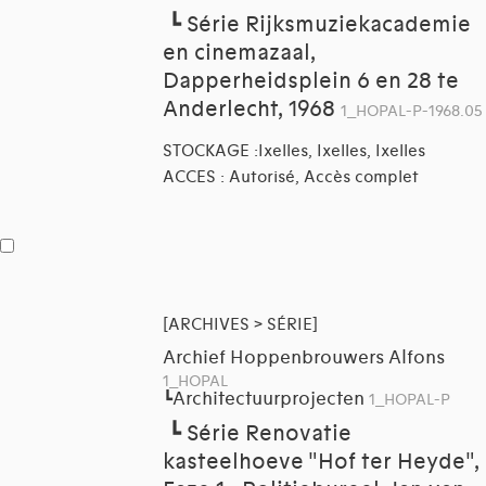
┗
Série Rijksmuziekacademie
en cinemazaal,
Dapperheidsplein 6 en 28 te
Anderlecht, 1968
1_HOPAL-P-1968.05
STOCKAGE :Ixelles, Ixelles, Ixelles
ACCES : Autorisé, Accès complet
[ARCHIVES > SÉRIE]
Archief Hoppenbrouwers Alfons
1_HOPAL
Architectuurprojecten
┗
1_HOPAL-P
┗
Série Renovatie
kasteelhoeve "Hof ter Heyde",