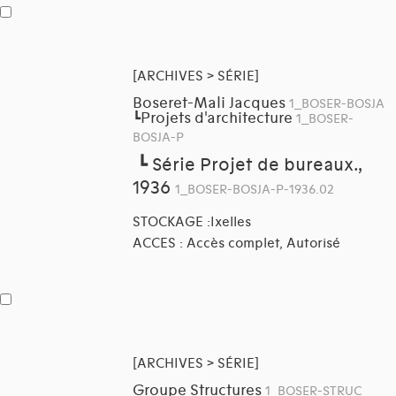
[ARCHIVES > SÉRIE]
Boseret-Mali Jacques
1_BOSER-BOSJA
Projets d'architecture
┗
1_BOSER-
BOSJA-P
┗
Série Projet de bureaux.,
1936
1_BOSER-BOSJA-P-1936.02
STOCKAGE :Ixelles
ACCES : Accès complet, Autorisé
[ARCHIVES > SÉRIE]
Groupe Structures
1_BOSER-STRUC