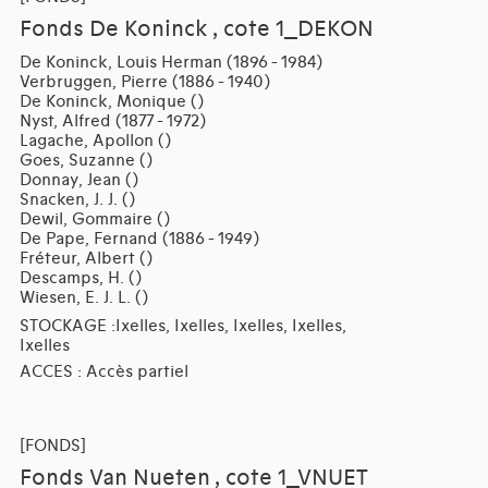
Fonds De Koninck , cote 1_DEKON
De Koninck, Louis Herman (1896 - 1984)
Verbruggen, Pierre (1886 - 1940)
De Koninck, Monique ()
Nyst, Alfred (1877 - 1972)
Lagache, Apollon ()
Goes, Suzanne ()
Donnay, Jean ()
Snacken, J. J. ()
Dewil, Gommaire ()
De Pape, Fernand (1886 - 1949)
Fréteur, Albert ()
Descamps, H. ()
Wiesen, E. J. L. ()
STOCKAGE :Ixelles, Ixelles, Ixelles, Ixelles,
Ixelles
ACCES : Accès partiel
[FONDS]
Fonds Van Nueten , cote 1_VNUET