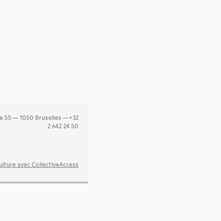
e 55 — 1050 Bruxelles — +32
2 642 24 50
lture avec CollectiveAccess