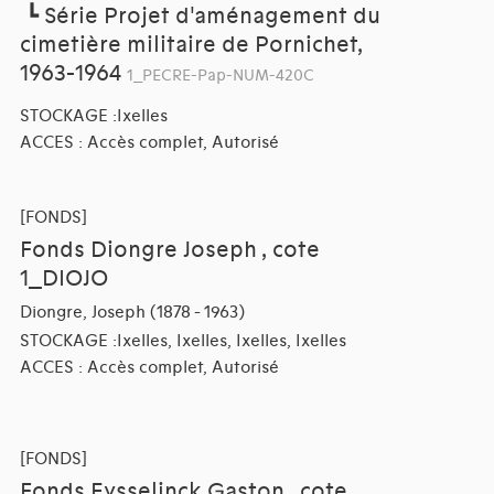
┗
Série Projet d'aménagement du
cimetière militaire de Pornichet,
1963-1964
1_PECRE-Pap-NUM-420C
STOCKAGE :Ixelles
ACCES : Accès complet, Autorisé
[FONDS]
Fonds Diongre Joseph , cote
1_DIOJO
Diongre, Joseph (1878 - 1963)
STOCKAGE :Ixelles, Ixelles, Ixelles, Ixelles
ACCES : Accès complet, Autorisé
[FONDS]
Fonds Eysselinck Gaston , cote