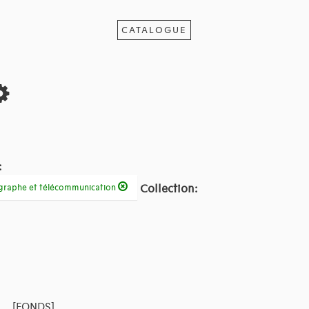
CATALOGUE
:
Collection:
légraphe et télécommunication
[FONDS]