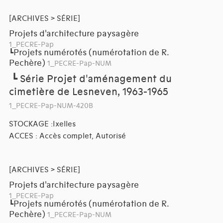
[ARCHIVES > SÉRIE]
Projets d'architecture paysagère
1_PECRE-Pap
Projets numérotés (numérotation de R.
┗
Pechère)
1_PECRE-Pap-NUM
┗
Série Projet d'aménagement du
cimetière de Lesneven, 1963-1965
1_PECRE-Pap-NUM-420B
STOCKAGE :Ixelles
ACCES : Accès complet, Autorisé
[ARCHIVES > SÉRIE]
Projets d'architecture paysagère
1_PECRE-Pap
Projets numérotés (numérotation de R.
┗
Pechère)
1_PECRE-Pap-NUM