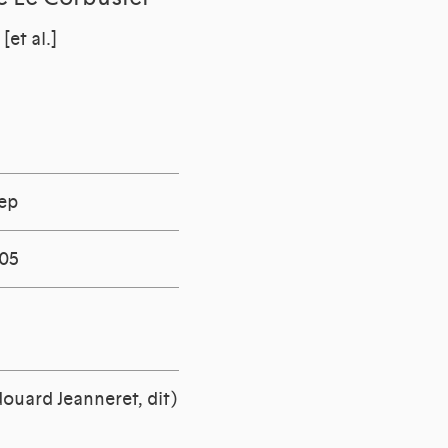
et al.]
sep
005
douard Jeanneret, dit)