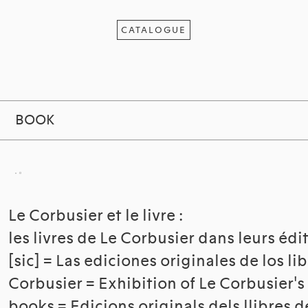
CATALOGUE
BOOK
Le Corbusier et le livre :
les livres de Le Corbusier dans leurs édi
[sic] = Las ediciones originales de los li
Corbusier = Exhibition of Le Corbusier's 
books = Edicions originals dels llibres 