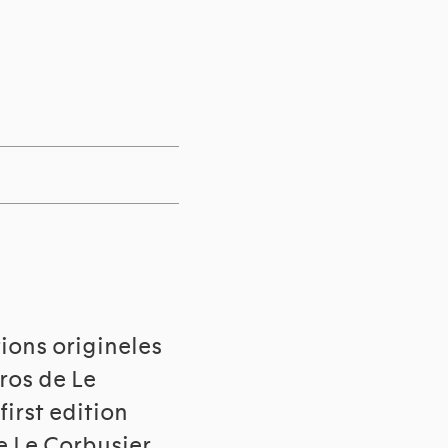
tions origineles
bros de Le
first edition
de Le Corbusier