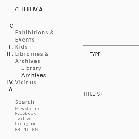
C I.II.III.IV. A
Exhibitions &
Events
Kids
Librairies &
TYPE
Archives
Library
Archives
Visit us
TITLE(S)
Search
Newsletter
Facebook
Twitter
Instagram
FR
NL
EN