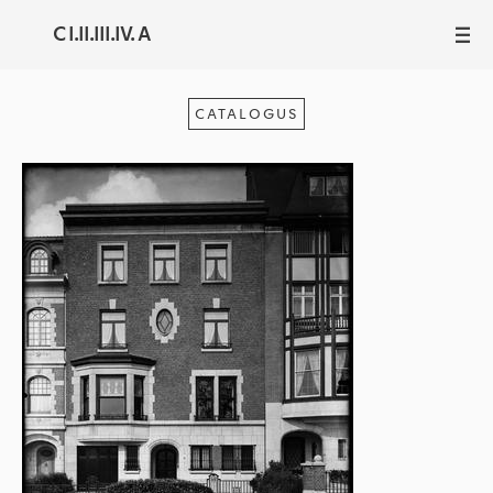
C I.II.III.IV. A
III
CATALOGUS