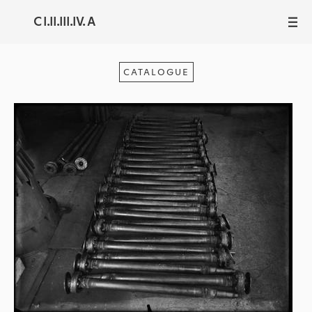
C I.II.III.IV. A
III
CATALOGUE