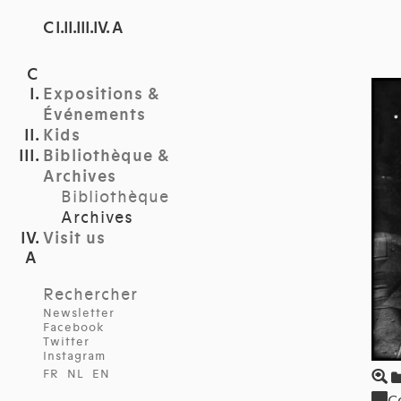
C I.II.III.IV. A
Expositions &
Événements
Kids
Bibliothèque &
Archives
Bibliothèque
Archives
Visit us
Rechercher
Newsletter
Facebook
Twitter
Instagram
FR
NL
EN
C