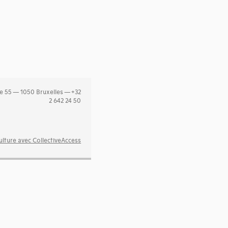
e 55 — 1050 Bruxelles — +32
2 642 24 50
lture avec CollectiveAccess