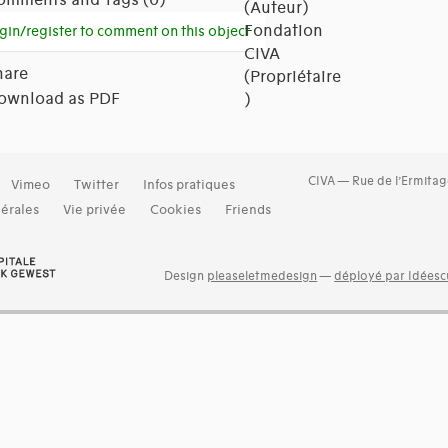
(Auteur)
Fondation
gin/register to comment on this object
CIVA
hare
(Propriétaire
ownload as PDF
)
CIVA — Rue de l’Ermitag
Vimeo
Twitter
Infos pratiques
érales
Vie privée
Cookies
Friends
Design
pleaseletmedesign
—
déployé par Idéescu