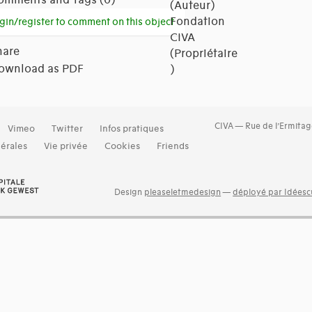
(Auteur)
Fondation
gin/register to comment on this object
CIVA
hare
(Propriétaire
ownload as PDF
)
CIVA — Rue de l’Ermitag
Vimeo
Twitter
Infos pratiques
érales
Vie privée
Cookies
Friends
Design
pleaseletmedesign
—
déployé par Idéescu