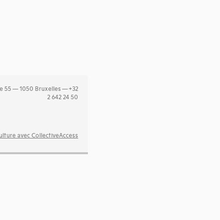
e 55 — 1050 Bruxelles — +32
2 642 24 50
lture avec CollectiveAccess