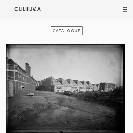
C I.II.III.IV. A
III
CATALOGUE