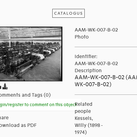
CATALOGUS
AAM-WK-007-B-02
Photo
Identifier:
AAM-WK-007-B-02
Description
AAM-WK-007-B-02 (AA
WK-007-B-02)
omments and Tags (0)
Related
gin/register to comment on this object
people
hare
Kessels,
ownload as PDF
Willy (1898 -
1974)