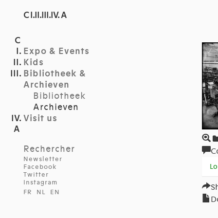
C I.II.III.IV. A
Expo & Events
Kids
Bibliotheek &
Archieven
Bibliotheek
Archieven
Visit us
Rechercher
C
Newsletter
Lo
Facebook
Twitter
Instagram
S
FR
NL
EN
D