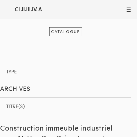
C I.II.III.IV. A
III
CATALOGUE
TYPE
ARCHIVES
TITRE(S)
Construction immeuble industriel