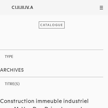
C I.II.III.IV. A
III
CATALOGUE
TYPE
ARCHIVES
TITRE(S)
Construction immeuble industriel