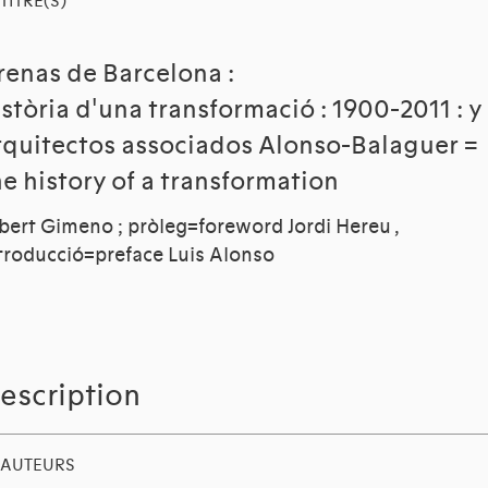
TITRE(S)
renas de Barcelona :
istòria d'una transformació : 1900-2011 : y
rquitectos associados Alonso-Balaguer =
he history of a transformation
bert Gimeno ; pròleg=foreword Jordi Hereu ,
troducció=preface Luis Alonso
escription
AUTEURS