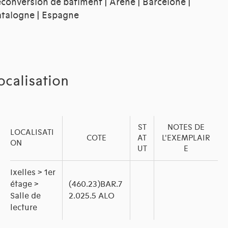
conversion de bâtiment | Arène | Barcelone |
talogne | Espagne
ocalisation
ST
NOTES DE
LOCALISATI
COTE
AT
L'EXEMPLAIR
ON
UT
E
Ixelles > 1er
étage >
(460.23)BAR.7
Salle de
2.025.5 ALO
lecture