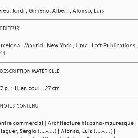
reu, Jordi
;
Gimeno, Albert
;
Alonso, Luis
EDITEUR
rcelona ; Madrid ; New York ; Lima : Loft Publications
,
11
DESCRIPTION MATÉRIELLE
7 p. : ill. en coul. ; 27 cm
NOTES CONTENU
ntre commercial | Architecture hispano-mauresque |
laguer, Sergio (....-....) | Alonso, Luis (....-....) |