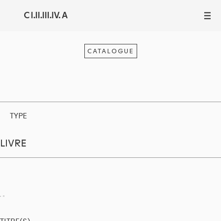
C I.II.III.IV. A
III
CATALOGUE
TYPE
LIVRE