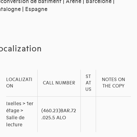
conversion de bâtiment | Arène | Barcelone |
talogne | Espagne
ocalization
ST
LOCALIZATI
NOTES ON
CALL NUMBER
AT
ON
THE COPY
US
Ixelles > 1er
étage >
(460.23)BAR.72
Salle de
.025.5 ALO
lecture