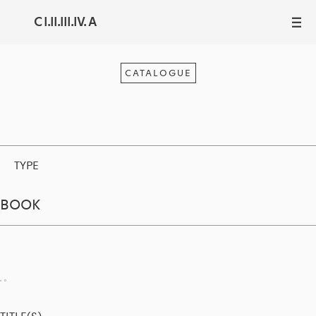
C I.II.III.IV. A
III
CATALOGUE
TYPE
BOOK