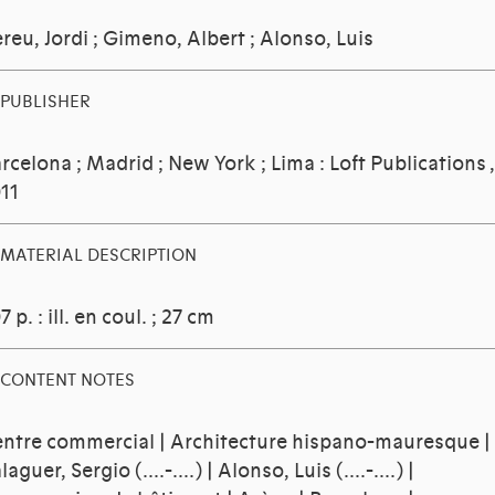
reu, Jordi
;
Gimeno, Albert
;
Alonso, Luis
PUBLISHER
rcelona ; Madrid ; New York ; Lima : Loft Publications ,
11
MATERIAL DESCRIPTION
7 p. : ill. en coul. ; 27 cm
CONTENT NOTES
ntre commercial | Architecture hispano-mauresque |
laguer, Sergio (....-....) | Alonso, Luis (....-....) |