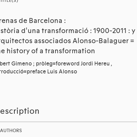
TITLE(S)
renas de Barcelona :
istòria d'una transformació : 1900-2011 : y
rquitectos associados Alonso-Balaguer =
he history of a transformation
bert Gimeno ; pròleg=foreword Jordi Hereu ,
troducció=preface Luis Alonso
escription
AUTHORS