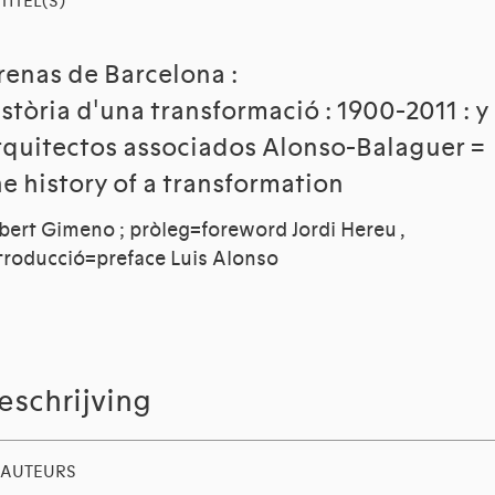
TITEL(S)
renas de Barcelona :
istòria d'una transformació : 1900-2011 : y
rquitectos associados Alonso-Balaguer =
he history of a transformation
bert Gimeno ; pròleg=foreword Jordi Hereu ,
troducció=preface Luis Alonso
eschrijving
AUTEURS