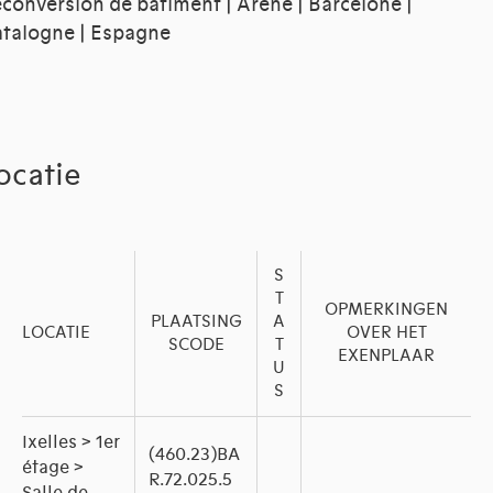
conversion de bâtiment | Arène | Barcelone |
talogne | Espagne
ocatie
S
T
OPMERKINGEN
PLAATSING
A
LOCATIE
OVER HET
SCODE
T
EXENPLAAR
U
S
Ixelles > 1er
(460.23)BA
étage >
R.72.025.5