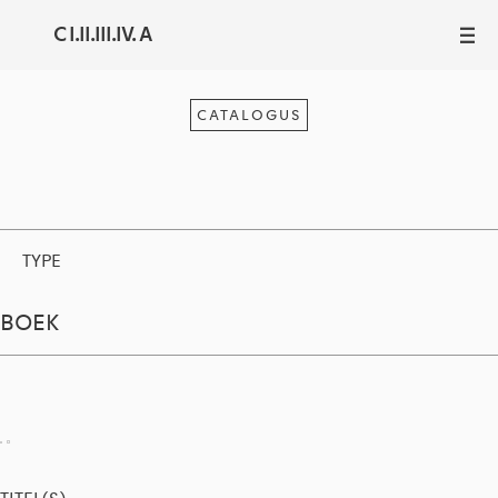
C I.II.III.IV. A
III
CATALOGUS
TYPE
BOEK