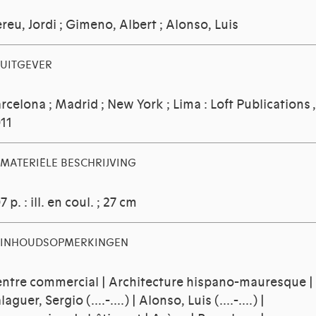
reu, Jordi
;
Gimeno, Albert
;
Alonso, Luis
UITGEVER
rcelona ; Madrid ; New York ; Lima : Loft Publications ,
11
MATERIËLE BESCHRIJVING
7 p. : ill. en coul. ; 27 cm
INHOUDSOPMERKINGEN
ntre commercial | Architecture hispano-mauresque |
laguer, Sergio (....-....) | Alonso, Luis (....-....) |