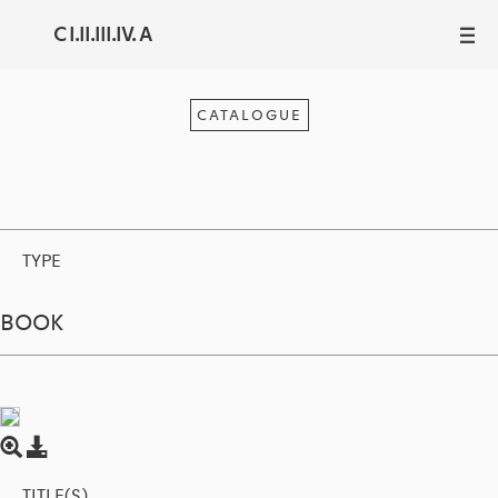
C I.II.III.IV. A
III
CATALOGUE
TYPE
BOOK
TITLE(S)