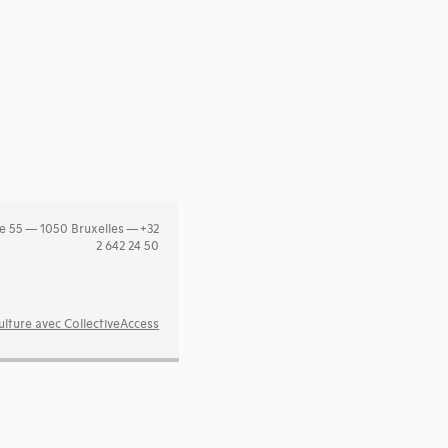
e 55 — 1050 Bruxelles — +32
2 642 24 50
lture avec CollectiveAccess