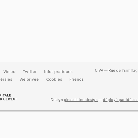
CIVA — Rue de l’Ermitag
Vimeo
Twitter
Infos pratiques
érales
Vie privée
Cookies
Friends
Design
pleaseletmedesign
—
déployé par Idéescu