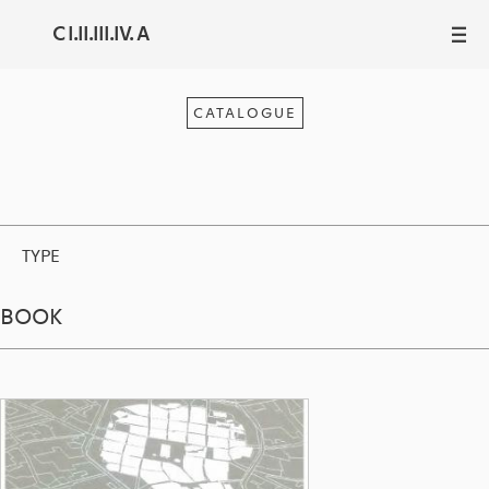
C I.II.III.IV. A
III
CATALOGUE
TYPE
BOOK