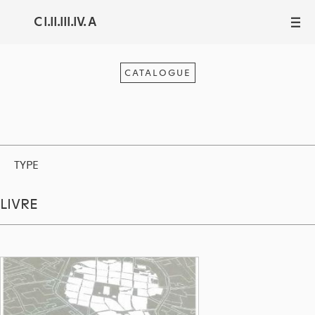
C I.II.III.IV. A
III
CATALOGUE
TYPE
LIVRE