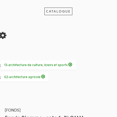
CATALOGUE
:
13-architecture de culture, loisirs et sports
:
02-architecture agricole
[FONDS]