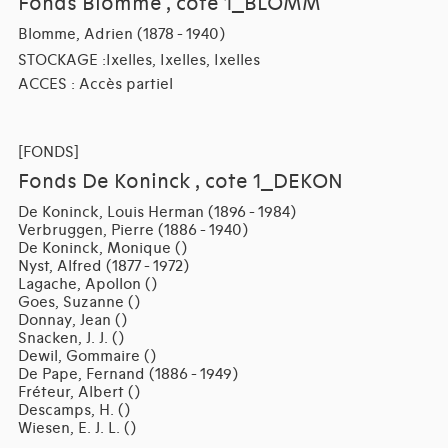
Fonds Blomme , cote 1_BLOMM
Blomme, Adrien (1878 - 1940)
STOCKAGE :Ixelles, Ixelles, Ixelles
ACCES : Accès partiel
[FONDS]
Fonds De Koninck , cote 1_DEKON
De Koninck, Louis Herman (1896 - 1984)
Verbruggen, Pierre (1886 - 1940)
De Koninck, Monique ()
Nyst, Alfred (1877 - 1972)
Lagache, Apollon ()
Goes, Suzanne ()
Donnay, Jean ()
Snacken, J. J. ()
Dewil, Gommaire ()
De Pape, Fernand (1886 - 1949)
Fréteur, Albert ()
Descamps, H. ()
Wiesen, E. J. L. ()