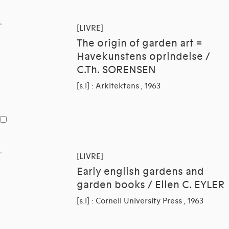
[LIVRE]
The origin of garden art =
Havekunstens oprindelse /
C.Th. SORENSEN
[s.l] : Arkitektens , 1963
[LIVRE]
Early english gardens and
garden books / Ellen C. EYLER
[s.l] : Cornell University Press , 1963