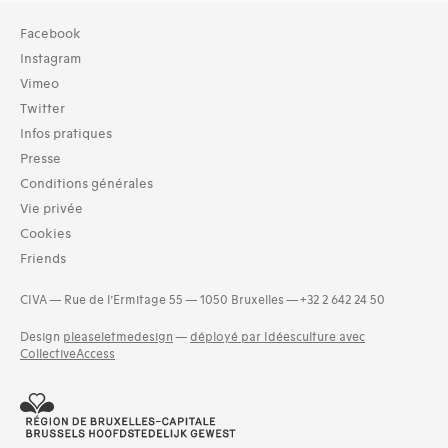
Collection
Facebook
TOUT (215)
Instagram
Bibliothèque (215)
Vimeo
Twitter
Typologies documents
Infos pratiques
Livres (439)
Presse
Langues
Conditions générales
Danois (3)
Vie privée
Néerlandais (17)
Cookies
Polonais (2)
Friends
Dates
1960s (451)
CIVA — Rue de l’Ermitage 55 — 1050 Bruxelles — +32 2 642 24 50
Design
pleaseletmedesign
—
déployé par Idéesculture avec
CollectiveAccess