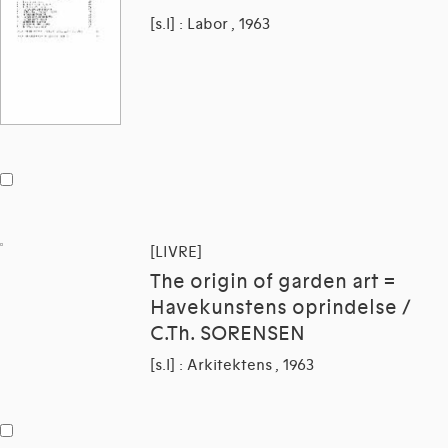
[s.l] : Labor , 1963
[LIVRE]
The origin of garden art =
Havekunstens oprindelse /
C.Th. SORENSEN
[s.l] : Arkitektens , 1963