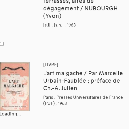
terrasses, aires de
dégagement / NUBOURGH
(Yvon)
[s.l] : [s.n.] , 1963
[LIVRE]
L'art malgache / Par Marcelle
Urbain-Faublée ; préface de
Ch.-A. Julien
Paris : Presses Universitaires de France
(PUF) , 1963
Loading...