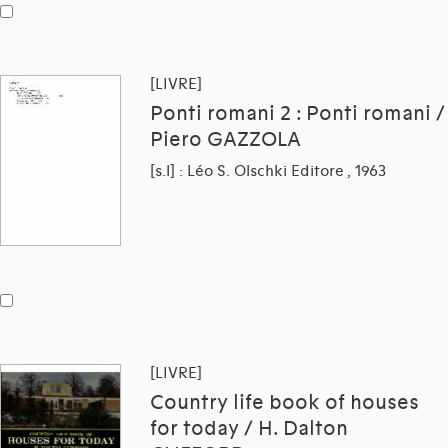
[LIVRE]
Ponti romani 2 : Ponti romani /
Piero GAZZOLA
[s.l] : Léo S. Olschki Editore , 1963
[LIVRE]
Country life book of houses
for today / H. Dalton