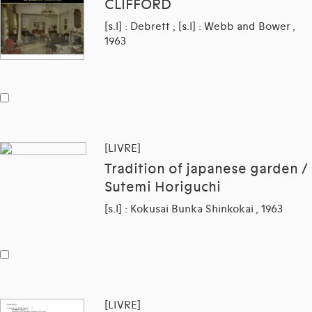
CLIFFORD
[s.l] : Debrett ; [s.l] : Webb and Bower ,
1963
[LIVRE]
Tradition of japanese garden /
Sutemi Horiguchi
[s.l] : Kokusai Bunka Shinkokai , 1963
[LIVRE]