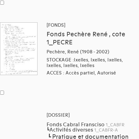
[FONDS]
Fonds Pechère René , cote
1_PECRE
Pechère, René (1908 - 2002)
STOCKAGE :Ixelles, Ixelles, Ixelles,
Ixelles, Ixelles, Ixelles
ACCES : Accès partiel, Autorisé
[DOSSIER]
Fonds Cabral Fransciso
1_CABFR
Activités diverses
┗
1_CABFR-A
Pratique et documentation
┗