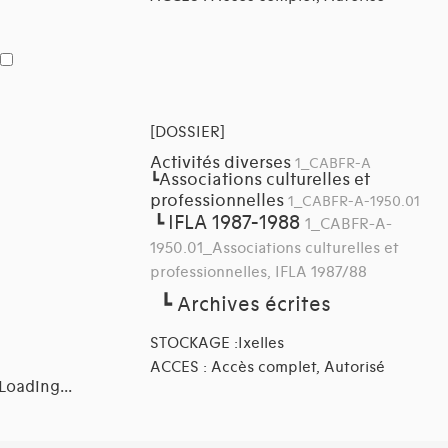
[DOSSIER]
Activités diverses
1_CABFR-A
Associations culturelles et
┗
professionnelles
1_CABFR-A-1950.01
IFLA 1987-1988
┗
1_CABFR-A-
1950.01_Associations culturelles et
professionnelles, IFLA 1987/88
┗
Archives écrites
STOCKAGE :Ixelles
ACCES : Accès complet, Autorisé
Loading...