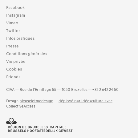
Collection
Facebook
TOUT (2)
Instagram
Archives (2)
Vimeo
Twitter
Typologies documents
Infos pratiques
Séries (activités) (29)
Presse
Domaines thématiques
Conditions générales
16-urbanisme et aménagement (38)
Vie privée
17-parc et jardins, privés (51)
Cookies
18- parcs et jardins publics (52)
Friends
20-bâtiments, mobilier et éléments de jardins ou de parcs
(51)
CIVA — Rue de l’Ermitage 55 — 1050 Bruxelles — +32 2 642 24 50
21-horticulture (52)
22-botanique (52)
Design
pleaseletmedesign
—
déployé par Idéesculture avec
CollectiveAccess