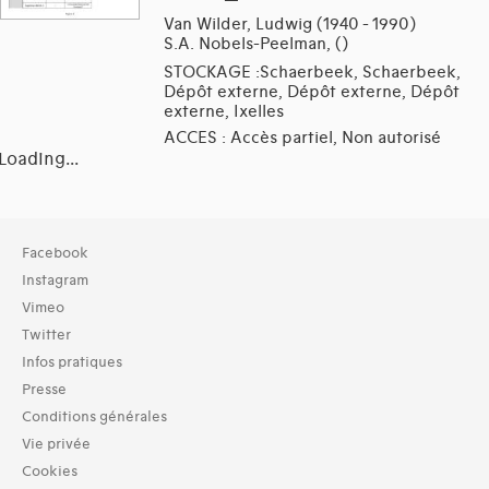
Van Wilder, Ludwig (1940 - 1990)
S.A. Nobels-Peelman, ()
STOCKAGE :Schaerbeek, Schaerbeek,
Dépôt externe, Dépôt externe, Dépôt
externe, Ixelles
ACCES : Accès partiel, Non autorisé
Loading...
Collection
Facebook
TOUT (2)
Instagram
Archives (2)
Vimeo
Twitter
Domaines thématiques
Infos pratiques
01-architecture domestique (9)
02-architecture agricole (1)
Presse
04-architecture commerciale et de services (7)
Conditions générales
05-architecture de l'administration et vie publique (6)
Vie privée
06-architecture fiscale et financière (6)
Cookies