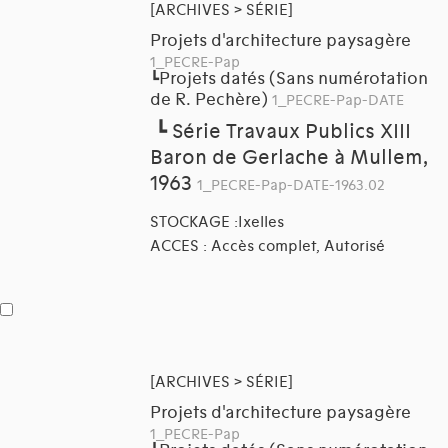
[ARCHIVES > SÉRIE]
Projets d'architecture paysagère
1_PECRE-Pap
Projets datés (Sans numérotation
┗
de R. Pechère)
1_PECRE-Pap-DATE
┗
Série Travaux Publics XIII
Baron de Gerlache à Mullem,
1963
1_PECRE-Pap-DATE-1963.02
STOCKAGE :Ixelles
ACCES : Accès complet, Autorisé
[ARCHIVES > SÉRIE]
Projets d'architecture paysagère
1_PECRE-Pap