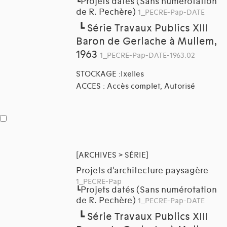
Projets datés (Sans numérotation
┗
de R. Pechère)
1_PECRE-Pap-DATE
┗
Série Travaux Publics XIII
Baron de Gerlache à Mullem,
1963
1_PECRE-Pap-DATE-1963.02
STOCKAGE :Ixelles
ACCES : Accès complet, Autorisé
[ARCHIVES > SÉRIE]
Projets d'architecture paysagère
1_PECRE-Pap
Projets datés (Sans numérotation
┗
de R. Pechère)
1_PECRE-Pap-DATE
┗
Série Travaux Publics XIII