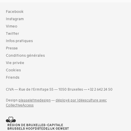
Collection
Facebook
TOUT (2)
Instagram
Archives (2)
Vimeo
Twitter
Typologies documents
Infos pratiques
Séries (activités) (39)
Presse
Domaines thématiques
Conditions générales
16-urbanisme et aménagement (41)
Vie privée
17-parc et jardins, privés (63)
Cookies
19-interventions paysagères éphémères (52)
Friends
20-bâtiments, mobilier et éléments de jardins ou de parcs
(53)
CIVA — Rue de l’Ermitage 55 — 1050 Bruxelles — +32 2 642 24 50
21-horticulture (58)
22-botanique (60)
Design
pleaseletmedesign
—
déployé par Idéesculture avec
CollectiveAccess