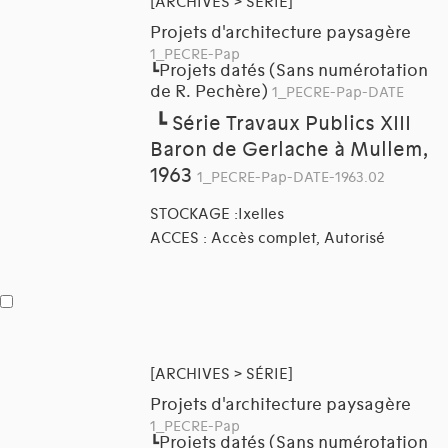
[ARCHIVES > SÉRIE]
Projets d'architecture paysagère
1_PECRE-Pap
Projets datés (Sans numérotation
┗
de R. Pechère)
1_PECRE-Pap-DATE
┗
Série Travaux Publics XIII
Baron de Gerlache à Mullem,
1963
1_PECRE-Pap-DATE-1963.02
STOCKAGE :Ixelles
ACCES : Accès complet, Autorisé
[ARCHIVES > SÉRIE]
Projets d'architecture paysagère
1_PECRE-Pap
Projets datés (Sans numérotation
┗