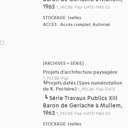
1963
1_PECRE-Pap-DATE-1963.02
STOCKAGE :Ixelles
ACCES : Accès complet, Autorisé
[ARCHIVES > SÉRIE]
Projets d'architecture paysagère
1_PECRE-Pap
Projets datés (Sans numérotation
┗
de R. Pechère)
1_PECRE-Pap-DATE
┗
Série Travaux Publics XIII
Baron de Gerlache à Mullem,
1963
1_PECRE-Pap-DATE-1963.02
STOCKAGE :Ixelles