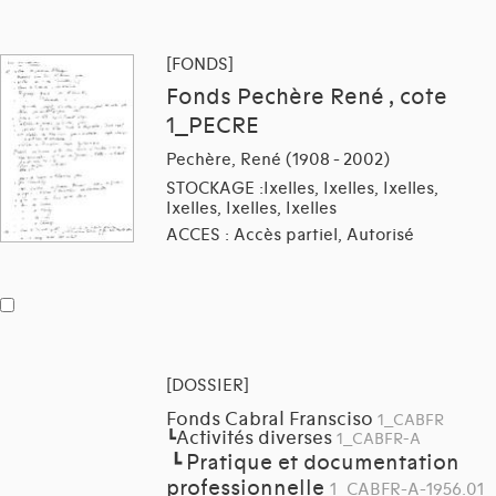
[FONDS]
Fonds Pechère René , cote
1_PECRE
Pechère, René (1908 - 2002)
STOCKAGE :Ixelles, Ixelles, Ixelles,
Ixelles, Ixelles, Ixelles
ACCES : Accès partiel, Autorisé
[DOSSIER]
Fonds Cabral Fransciso
1_CABFR
Activités diverses
┗
1_CABFR-A
Pratique et documentation
┗
professionnelle
1_CABFR-A-1956.01