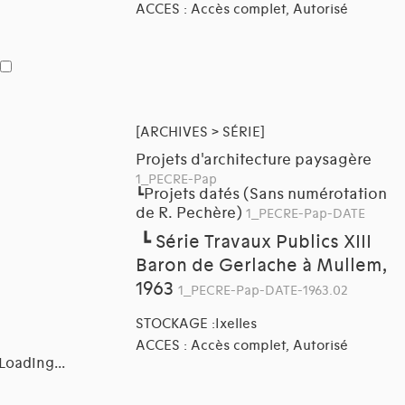
ACCES : Accès complet, Autorisé
[ARCHIVES > SÉRIE]
Projets d'architecture paysagère
1_PECRE-Pap
Projets datés (Sans numérotation
┗
de R. Pechère)
1_PECRE-Pap-DATE
┗
Série Travaux Publics XIII
Baron de Gerlache à Mullem,
1963
1_PECRE-Pap-DATE-1963.02
STOCKAGE :Ixelles
ACCES : Accès complet, Autorisé
Loading...