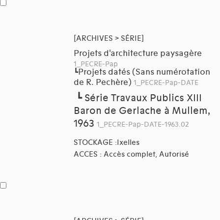
[ARCHIVES > SÉRIE]
Projets d'architecture paysagère
1_PECRE-Pap
Projets datés (Sans numérotation
┗
de R. Pechère)
1_PECRE-Pap-DATE
┗
Série Travaux Publics XIII
Baron de Gerlache à Mullem,
1963
1_PECRE-Pap-DATE-1963.02
STOCKAGE :Ixelles
ACCES : Accès complet, Autorisé