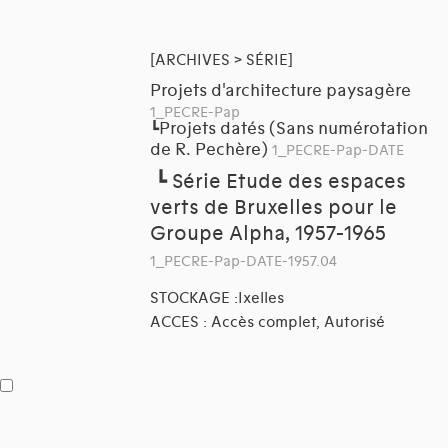
[ARCHIVES > SÉRIE]
Projets d'architecture paysagère
1_PECRE-Pap
Projets datés (Sans numérotation
┗
de R. Pechère)
1_PECRE-Pap-DATE
┗
Série Etude des espaces
verts de Bruxelles pour le
Groupe Alpha, 1957-1965
1_PECRE-Pap-DATE-1957.04
STOCKAGE :Ixelles
ACCES : Accès complet, Autorisé