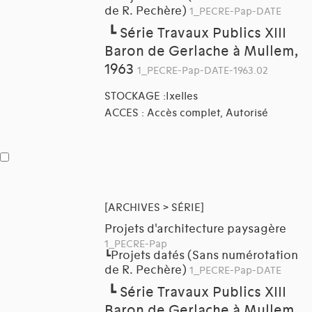
de R. Pechère)
1_PECRE-Pap-DATE
┗
Série Travaux Publics XIII
Baron de Gerlache à Mullem,
1963
1_PECRE-Pap-DATE-1963.02
STOCKAGE :Ixelles
ACCES : Accès complet, Autorisé
[ARCHIVES > SÉRIE]
Projets d'architecture paysagère
1_PECRE-Pap
Projets datés (Sans numérotation
┗
de R. Pechère)
1_PECRE-Pap-DATE
┗
Série Travaux Publics XIII
Baron de Gerlache à Mullem,