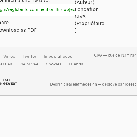
(Auteur)
Fondation
gin/register to comment on this object
CIVA
hare
(Propriétaire
ownload as PDF
)
CIVA — Rue de l’Ermitag
Vimeo
Twitter
Infos pratiques
érales
Vie privée
Cookies
Friends
Design
pleaseletmedesign
—
déployé par Idéescu