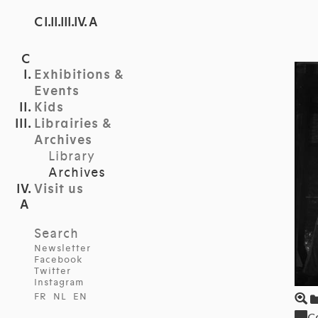
C I.II.III.IV. A
Exhibitions &
Events
Kids
Librairies &
Archives
Library
Archives
Visit us
Search
Newsletter
Facebook
Twitter
Instagram
FR
NL
EN
C