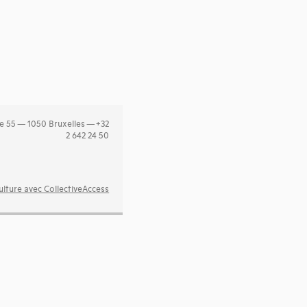
e 55 — 1050 Bruxelles — +32
2 642 24 50
lture avec CollectiveAccess