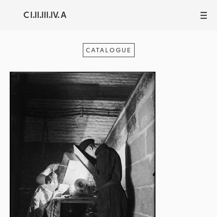
C I.II.III.IV. A
III
CATALOGUE