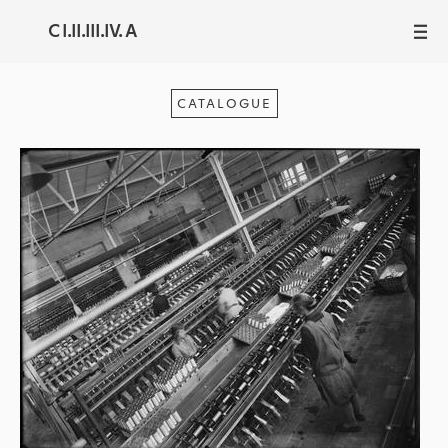
C I.II.III.IV. A
III
CATALOGUE