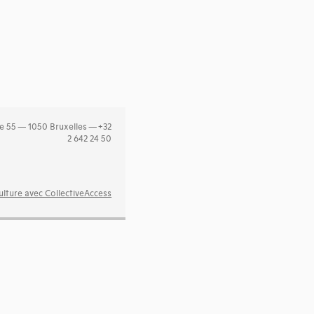
e 55 — 1050 Bruxelles — +32
2 642 24 50
lture avec CollectiveAccess