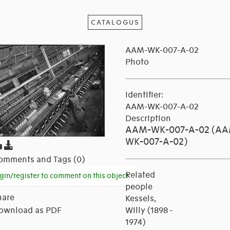
CATALOGUS
AAM-WK-007-A-02
Photo
Identifier:
AAM-WK-007-A-02
Description
AAM-WK-007-A-02 (AA
WK-007-A-02)
omments and Tags (0)
Related
gin/register to comment on this object
people
hare
Kessels,
ownload as PDF
Willy (1898 -
1974)