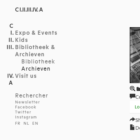
C I.II.III.IV. A
Expo & Events
Kids
Bibliotheek &
Archieven
Bibliotheek
Archieven
Visit us
Rechercher
C
Newsletter
Lo
Facebook
Twitter
Instagram
S
FR
NL
EN
D