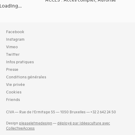
Loading...
Collection
Facebook
TOUT (23)
Instagram
Archives (23)
Vimeo
Twitter
Typologies documents
Infos pratiques
Séries (activités) (1)
Presse
Domaines thématiques
Conditions générales
01-architecture domestique (33)
Vie privée
02-architecture agricole (10)
Cookies
03-architecture artisanale et industrielle (23)
Friends
05-architecture de l'administration et vie publique (21)
06-architecture fiscale et financière (10)
CIVA — Rue de l’Ermitage 55 — 1050 Bruxelles — +32 2 642 24 50
07-architecture judiciaire, pénitentiaire, police (4)
08-architecture militaire (3)
Design
pleaseletmedesign
—
déployé par Idéesculture avec
and 11 more
CollectiveAccess