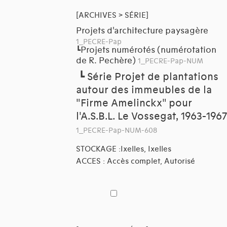
[ARCHIVES > SÉRIE]
Projets d'architecture paysagère
1_PECRE-Pap
Projets numérotés (numérotation
┗
de R. Pechère)
1_PECRE-Pap-NUM
┗
Série Projet de plantations
autour des immeubles de la
"Firme Amelinckx" pour
l'A.S.B.L. Le Vossegat, 1963-1967
1_PECRE-Pap-NUM-608
STOCKAGE :Ixelles, Ixelles
ACCES : Accès complet, Autorisé