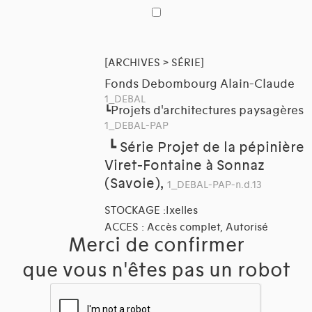
[ARCHIVES > SÉRIE]
Fonds Debombourg Alain-Claude
1_DEBAL
Projets d'architectures paysagères
┗
1_DEBAL-PAP
┗
Série Projet de la pépinière
Viret-Fontaine à Sonnaz
(Savoie),
1_DEBAL-PAP-n.d.13
STOCKAGE :Ixelles
ACCES : Accès complet, Autorisé
Merci de confirmer
que vous n'êtes pas un robot