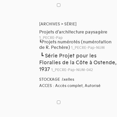
[ARCHIVES > SÉRIE]
Projets d'architecture paysagère
1_PECRE-Pap
Projets numérotés (numérotation
┗
de R. Pechère)
1_PECRE-Pap-NUM
┗
Série Projet pour les
Floralies de la Côte à Ostende,
1937
1_PECRE-Pap-NUM-042
STOCKAGE :Ixelles
ACCES : Accès complet, Autorisé