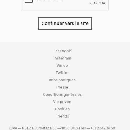
Continuer vers le site
Collection
Facebook
TOUT (10)
Instagram
Archives (10)
Vimeo
Twitter
Typologies documents
Infos pratiques
Séries (activités) (52)
Presse
Domaines thématiques
Conditions générales
05-architecture de l'administration et vie publique (1)
Vie privée
10-architecture commémorative, funéraire et votive (2)
Cookies
11-architecture religieuse (1)
Friends
12-architecture de l'éducation, information et sciences (1)
16-urbanisme et aménagement (46)
CIVA — Rue de l’Ermitage 55 — 1050 Bruxelles — +32 2 642 24 50