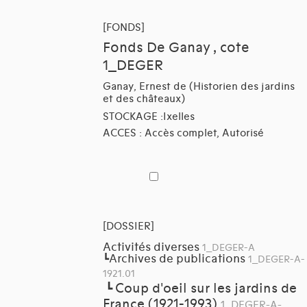
[FONDS]
Fonds De Ganay , cote
1_DEGER
Ganay, Ernest de (Historien des jardins
et des châteaux)
STOCKAGE :Ixelles
ACCES : Accès complet, Autorisé
[DOSSIER]
Activités diverses
1_DEGER-A
Archives de publications
┗
1_DEGER-A-
1921.01
Coup d'oeil sur les jardins de
┗
France (1921-1993)
1_DEGER-A-