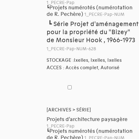
1_PECRE-Pap
Projets numérotés (numérotation
┗
de R. Pechère)
1_PECRE-Pap-NUM
┗
Série Projet d'aménagement
pour la propriété du "Bizey"
de Monsieur Hook , 1966-1973
1_PECRE-Pap-NUM-628
STOCKAGE :Ixelles, Ixelles, Ixelles
ACCES : Accès complet, Autorisé
[ARCHIVES > SÉRIE]
Projets d'architecture paysagère
1_PECRE-Pap
Projets numérotés (numérotation
┗
de R. Pechère)
1_PECRE-Pap-NUM