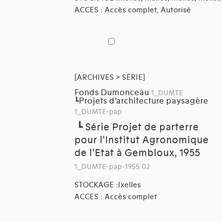
ACCES : Accès complet, Autorisé
[ARCHIVES > SÉRIE]
Fonds Dumonceau
1_DUMTE
Projets d’architecture paysagère
┗
1_DUMTE-pap
┗
Série Projet de parterre
pour l'Institut Agronomique
de l'Etat à Gembloux, 1955
1_DUMTE-pap-1955.02
STOCKAGE :Ixelles
ACCES : Accès complet