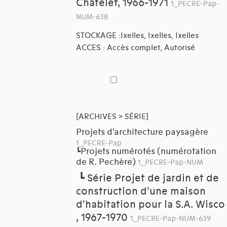
Châtelet, 1966-1971
1_PECRE-Pap-
NUM-638
STOCKAGE :Ixelles, Ixelles, Ixelles
ACCES : Accès complet, Autorisé
[ARCHIVES > SÉRIE]
Projets d'architecture paysagère
1_PECRE-Pap
Projets numérotés (numérotation
┗
de R. Pechère)
1_PECRE-Pap-NUM
┗
Série Projet de jardin et de
construction d'une maison
d'habitation pour la S.A. Wisco
, 1967-1970
1_PECRE-Pap-NUM-639