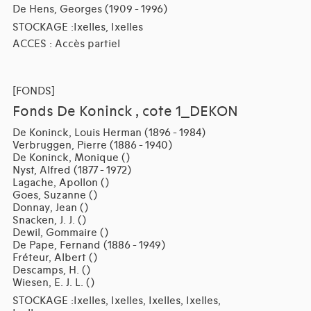
De Hens, Georges (1909 - 1996)
STOCKAGE :Ixelles, Ixelles
ACCES : Accès partiel
[FONDS]
Fonds De Koninck , cote 1_DEKON
De Koninck, Louis Herman (1896 - 1984)
Verbruggen, Pierre (1886 - 1940)
De Koninck, Monique ()
Nyst, Alfred (1877 - 1972)
Lagache, Apollon ()
Goes, Suzanne ()
Donnay, Jean ()
Snacken, J. J. ()
Dewil, Gommaire ()
De Pape, Fernand (1886 - 1949)
Fréteur, Albert ()
Descamps, H. ()
Wiesen, E. J. L. ()
STOCKAGE :Ixelles, Ixelles, Ixelles, Ixelles,