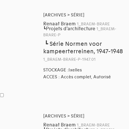
[ARCHIVES > SÉRIE]
Renaat Braem
1_BRAEM-BRARE
Projets d'architecture
┗
1_BRAEM-
BRARE-P
┗
Série Normen voor
kampeerterreinen, 1947-1948
1_BRAEM-BRARE-P-1947.01
STOCKAGE :Ixelles
ACCES : Accès complet, Autorisé
[ARCHIVES > SÉRIE]
Renaat Braem
1_BRAEM-BRARE