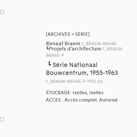
[ARCHIVES > SÉRIE]
Renaat Braem
1_BRAEM-BRARE
Projets d'architecture
┗
1_BRAEM-
BRARE-P
┗
Série Nationaal
Bouwcentrum, 1955-1963
1_BRAEM-BRARE-P-1955.06
STOCKAGE :Ixelles, Ixelles
ACCES : Accès complet, Autorisé