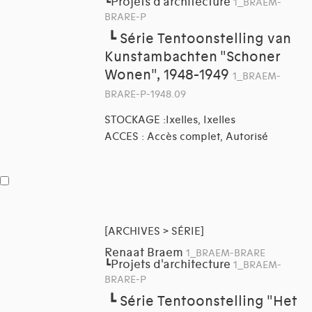
Projets d'architecture
┗
1_BRAEM-
BRARE-P
┗
Série Tentoonstelling van
Kunstambachten "Schoner
Wonen", 1948-1949
1_BRAEM-
BRARE-P-1948.09
STOCKAGE :Ixelles, Ixelles
ACCES : Accès complet, Autorisé
[ARCHIVES > SÉRIE]
Renaat Braem
1_BRAEM-BRARE
Projets d'architecture
┗
1_BRAEM-
BRARE-P
┗
Série Tentoonstelling "Het