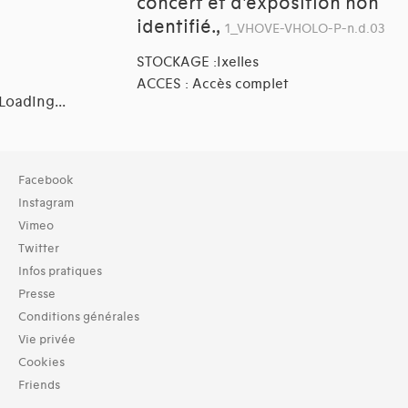
concert et d'exposition non
identifié.,
1_VHOVE-VHOLO-P-n.d.03
STOCKAGE :Ixelles
ACCES : Accès complet
Loading...
Collection
Facebook
TOUT (8)
Instagram
Archives (8)
Vimeo
Twitter
Typologies documents
Infos pratiques
Séries (activités) (1)
Presse
Domaines thématiques
Conditions générales
01-architecture domestique (17)
Vie privée
02-architecture agricole (4)
Cookies
03-architecture artisanale et industrielle (10)
Friends
04-architecture commerciale et de services (15)