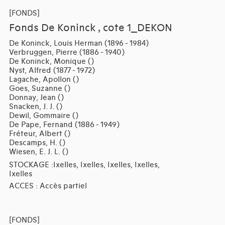
[FONDS]
Fonds De Koninck , cote 1_DEKON
De Koninck, Louis Herman (1896 - 1984)
Verbruggen, Pierre (1886 - 1940)
De Koninck, Monique ()
Nyst, Alfred (1877 - 1972)
Lagache, Apollon ()
Goes, Suzanne ()
Donnay, Jean ()
Snacken, J. J. ()
Dewil, Gommaire ()
De Pape, Fernand (1886 - 1949)
Fréteur, Albert ()
Descamps, H. ()
Wiesen, E. J. L. ()
STOCKAGE :Ixelles, Ixelles, Ixelles, Ixelles,
Ixelles
ACCES : Accès partiel
[FONDS]